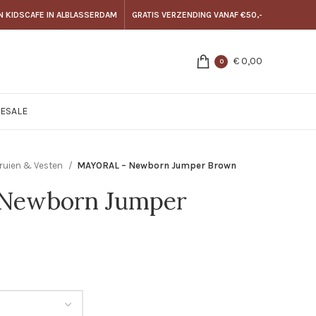
N KIDSCAFE IN ALBLASSERDAM
GRATIS VERZENDING VANAF €50,-
€
0,00
0
E
SALE
ruien & Vesten
MAYORAL – Newborn Jumper Brown
Newborn Jumper