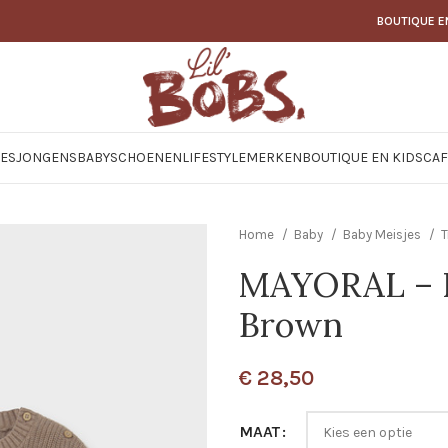
BOUTIQUE E
JES
JONGENS
BABY
SCHOENEN
LIFESTYLE
MERKEN
BOUTIQUE EN KIDSCAF
Home
Baby
Baby Meisjes
T
MAYORAL – 
Brown
€
28,50
MAAT