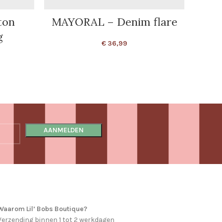
ton
MAYORAL – Denim flare
MAY
g
€
36,99
Waarom Lil’ Bobs Boutique?
Verzending binnen 1 tot 2 werkdagen