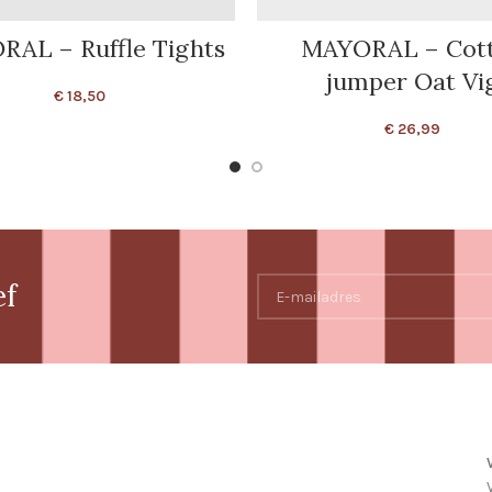
AL – Ruffle Tights
MAYORAL – Cot
jumper Oat Vi
€
18,50
€
26,99
ef