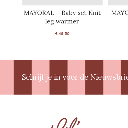
MAYORAL – Baby set Knit
MAYOR
leg warmer
€
46,50
Schrijf je in voor de Nieuwsbri