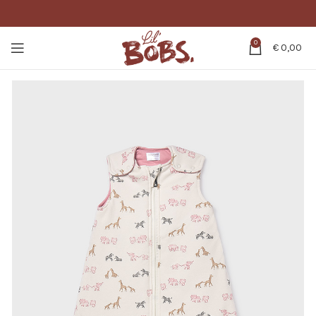
0
€
0,00