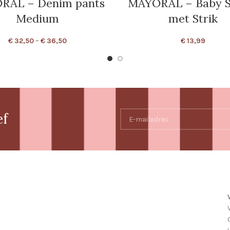
RAL – Denim pants
MAYORAL – Baby S
Medium
met Strik
€
32,50
–
€
36,50
€
13,99
ef