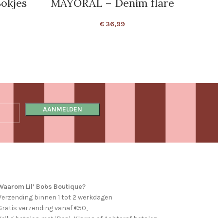
okjes
MAYORAL – Denim flare
MAYO
€
36,99
Waarom Lil’ Bobs Boutique?
Verzending binnen 1 tot 2 werkdagen
Gratis verzending vanaf €50,-