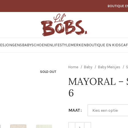
BOUTIQUE E
JES
JONGENS
BABY
SCHOENEN
LIFESTYLE
MERKEN
BOUTIQUE EN KIDSCAF
Home
Baby
Baby Meisjes
S
SOLD OUT
MAYORAL – S
6
MAAT