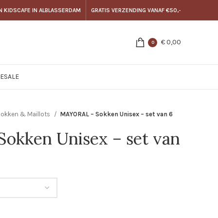
N KIDSCAFE IN ALBLASSERDAM
GRATIS VERZENDING VANAF €50,-
€
0,00
0
E
SALE
okken & Maillots
MAYORAL – Sokken Unisex – set van 6
okken Unisex – set van