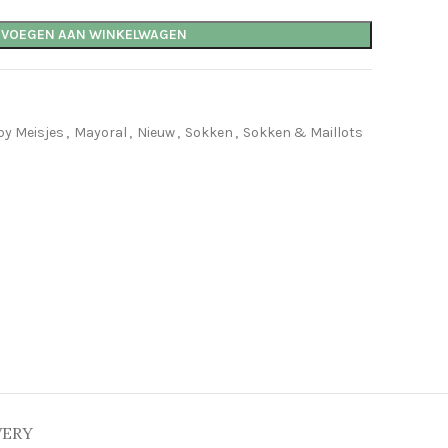
EVOEGEN AAN WINKELWAGEN
by Meisjes
,
Mayoral
,
Nieuw
,
Sokken
,
Sokken & Maillots
VERY