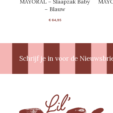
MAYORAL – Slaapzak Baby
MAYO
– Blauw
€
64,95
Schrijf je in voor de Nieuwsbri