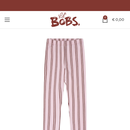
0
€
0,00