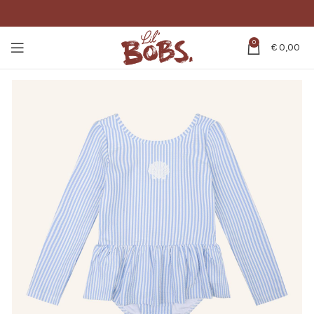
0
€
0,00