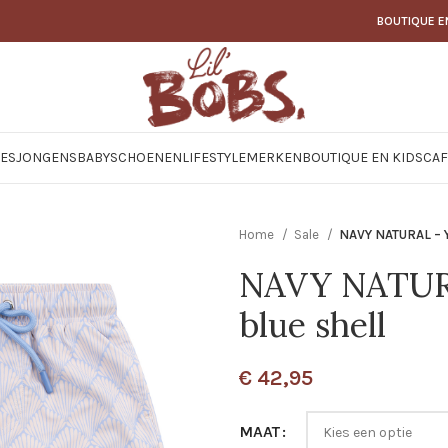
BOUTIQUE E
JES
JONGENS
BABY
SCHOENEN
LIFESTYLE
MERKEN
BOUTIQUE EN KIDSCAF
Home
Sale
NAVY NATURAL – Y
NAVY NATURA
blue shell
€
42,95
MAAT