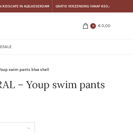
N KIDSCAFE IN ALBLASSERDAM
GRATIS VERZENDING VANAF €50,-
€
0,00
0
E
SALE
oup swim pants blue shell
L – Youp swim pants