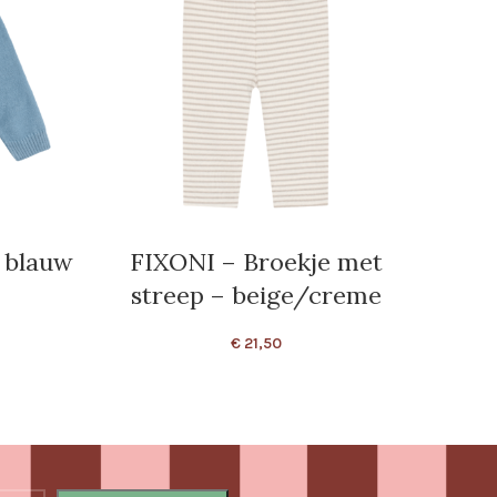
 blauw
FIXONI – Broekje met
YOU
streep – beige/creme
€
21,50