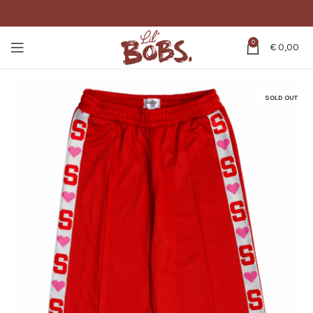
0
€
0,00
SOLD OUT