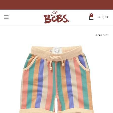
0
€
0,00
SOLD OUT