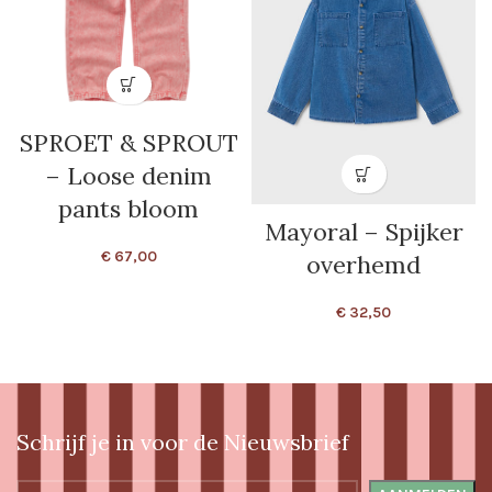
SPROET & SPROUT
– Loose denim
pants bloom
Mayoral – Spijker
€
67,00
overhemd
€
32,50
Schrijf je in voor de Nieuwsbrief