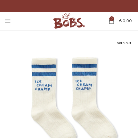
0
€
0,00
SOLD OUT