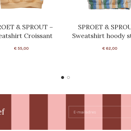
ROET & SPROUT –
SPROET & SPROU
atshirt Croissant
Sweatshirt hoody s
€
55,00
€
62,00
ef