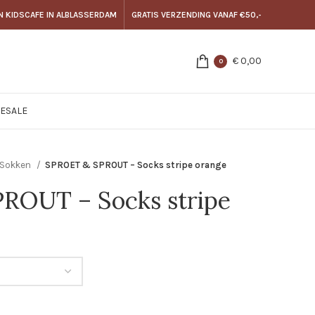
N KIDSCAFE IN ALBLASSERDAM
GRATIS VERZENDING VANAF €50,-
€
0,00
0
E
SALE
Sokken
SPROET & SPROUT – Socks stripe orange
ROUT – Socks stripe