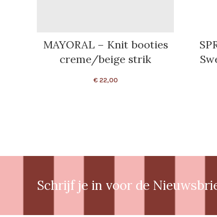
MAYORAL – Knit booties
SP
creme/beige strik
Swe
€
22,00
Schrijf je in voor de Nieuwsbri