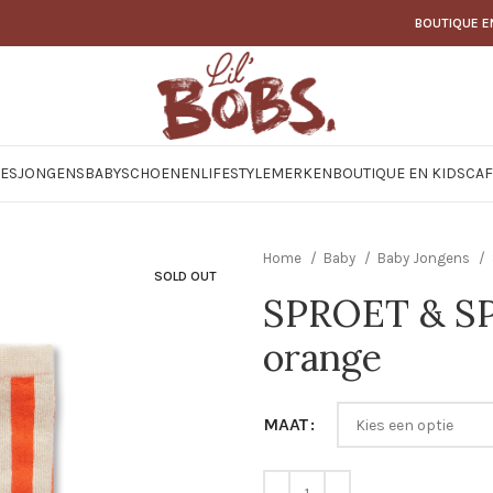
BOUTIQUE E
JES
JONGENS
BABY
SCHOENEN
LIFESTYLE
MERKEN
BOUTIQUE EN KIDSCAF
Home
Baby
Baby Jongens
SOLD OUT
SPROET & SP
orange
MAAT