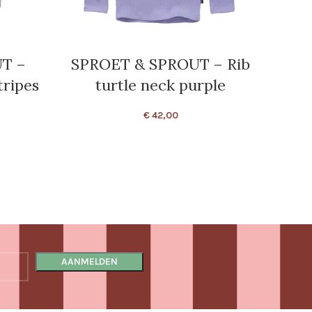
T –
SPROET & SPROUT – Rib
S
tripes
turtle neck purple
Loo
€
42,00