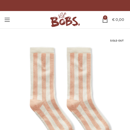
0
€
0,00
SOLD OUT