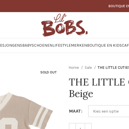
BOUTIQUE E
JES
JONGENS
BABY
SCHOENEN
LIFESTYLE
MERKEN
BOUTIQUE EN KIDSCAF
Home
Sale
THE LITTLE CUTIES
SOLD OUT
THE LITTLE C
Beige
MAAT