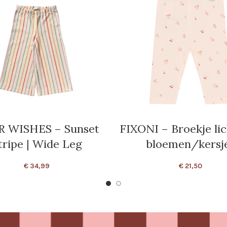
 WISHES – Sunset
FIXONI – Broekje li
tripe | Wide Leg
bloemen/kersj
€
34,99
€
21,50