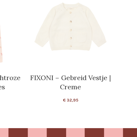
chtroze
FIXONI – Gebreid Vestje |
FIXO
es
Creme
€
32,95