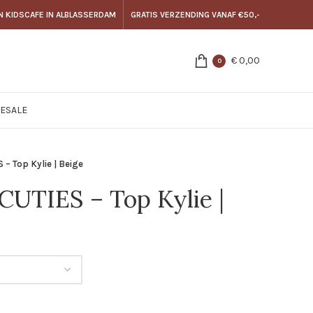
N KIDSCAFE IN ALBLASSERDAM
GRATIS VERZENDING VANAF €50,-
€
0,00
0
E
SALE
 – Top Kylie | Beige
UTIES – Top Kylie |