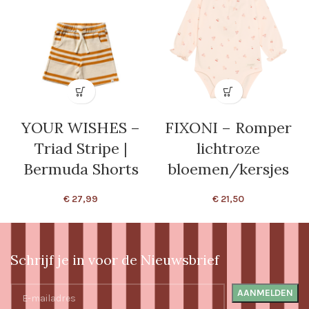
YOUR WISHES –
FIXONI – Romper
Triad Stripe |
lichtroze
Bermuda Shorts
bloemen/kersjes
€
27,99
€
21,50
Schrijf je in voor de Nieuwsbrief