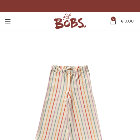
0
€
0,00