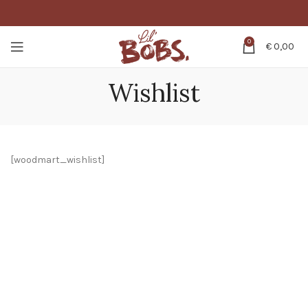
0
€
0,00
Wishlist
[woodmart_wishlist]