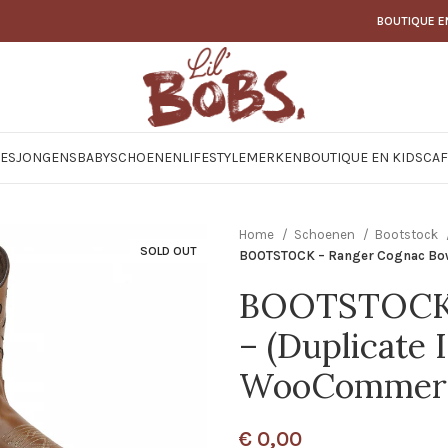
BOUTIQUE E
JES
JONGENS
BABY
SCHOENEN
LIFESTYLE
MERKEN
BOUTIQUE EN KIDSCAF
Home
Schoenen
Bootstock
SOLD OUT
BOOTSTOCK – Ranger Cognac Bo
BOOTSTOCK 
– (Duplicate
WooCommer
€
0,00