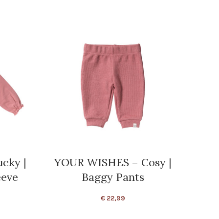
cky |
YOUR WISHES – Cosy |
BO
eeve
Baggy Pants
€
22,99