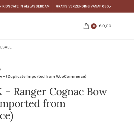
N KIDSCAFE IN ALBLASSERDAM
GRATIS VERZENDING VANAF €50,-
€
0,00
0
E
SALE
w – (Duplicate Imported from WooCommerce)
– Ranger Cognac Bow
 Imported from
ce)