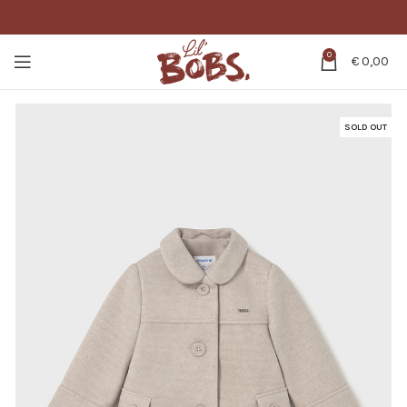
0
€
0,00
SOLD OUT