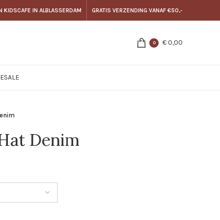
N KIDSCAFE IN ALBLASSERDAM
GRATIS VERZENDING VANAF €50,-
€
0,00
0
E
SALE
Denim
Hat Denim