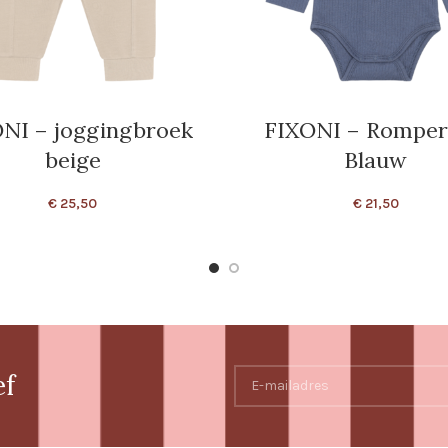
NI – joggingbroek
FIXONI – Romper
beige
Blauw
€
25,50
€
21,50
ef