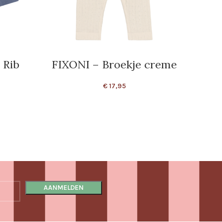
 Rib
FIXONI – Broekje creme
TH
Bow 
€
17,95