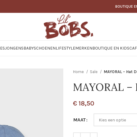
BOUTIQUE E
JES
JONGENS
BABY
SCHOENEN
LIFESTYLE
MERKEN
BOUTIQUE EN KIDSCAF
Home
Sale
MAYORAL – Hat 
MAYORAL – 
€
18,50
MAAT