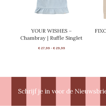
YOUR WISHES –
FIXO
Chambray | Ruffle Singlet
€
27,99
–
€
29,99
Schrijf je in voor de Nieuwsbri