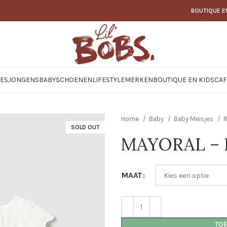
BOUTIQUE E
JES
JONGENS
BABY
SCHOENEN
LIFESTYLE
MERKEN
BOUTIQUE EN KIDSCAF
Home
Baby
Baby Meisjes
R
SOLD OUT
MAYORAL – K
MAAT
TO