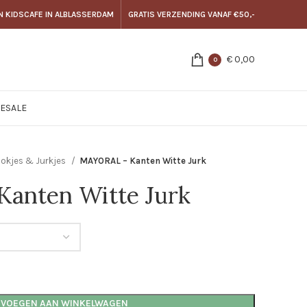
N KIDSCAFE IN ALBLASSERDAM
GRATIS VERZENDING VANAF €50,-
€
0,00
0
E
SALE
okjes & Jurkjes
MAYORAL – Kanten Witte Jurk
anten Witte Jurk
EVOEGEN AAN WINKELWAGEN