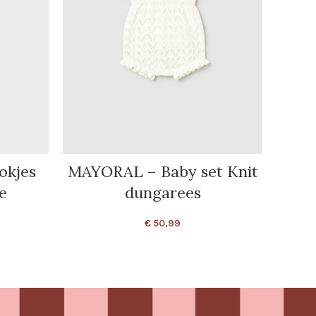
okjes
MAYORAL – Baby set Knit
MAYO
e
dungarees
€
50,99