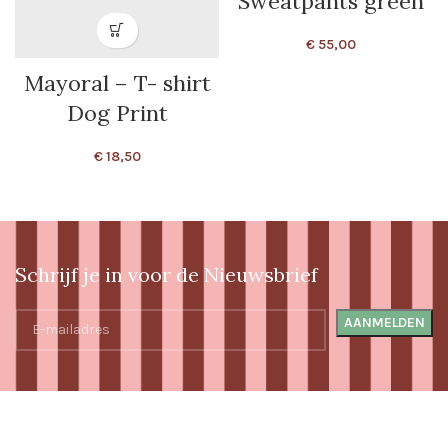
Sweatpants green
€
55,00
Mayoral – T- shirt
Dog Print
€
18,50
Schrijf je in voor de Nieuwsbrief