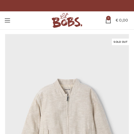
0
€
0,00
SOLD OUT