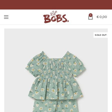
0
€
0,00
SOLD OUT