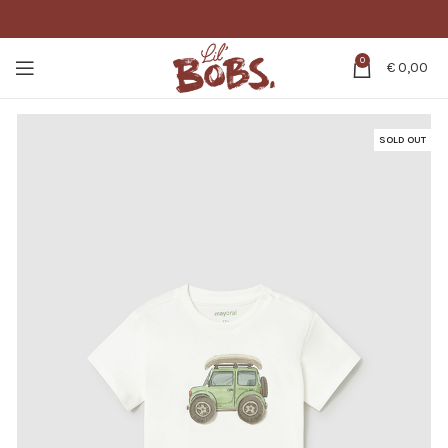
0
€
0,00
SOLD OUT