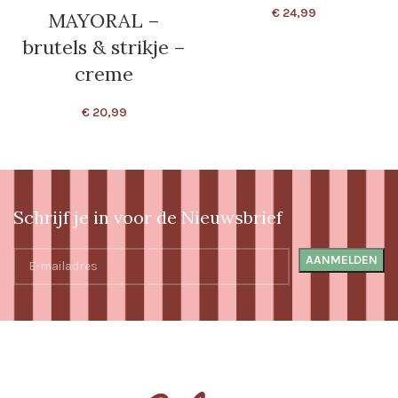
€
24,99
MAYORAL –
brutels & strikje –
creme
€
20,99
Schrijf je in voor de Nieuwsbrief