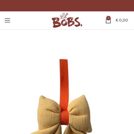
0
€
0,00