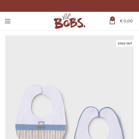
0
€
0,00
SOLD OUT