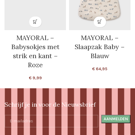
MAYORAL –
MAYORAL –
Babysokjes met
Slaapzak Baby –
strik en kant –
Blauw
Roze
€
64,95
€
9,99
Schrijf je in voor de Nieuwsbrief